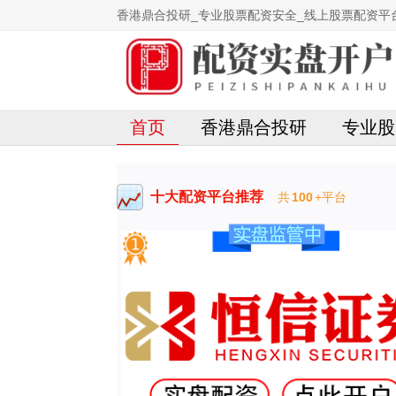
香港鼎合投研_专业股票配资安全_线上股票配资平
首页
香港鼎合投研
专业股
十大配资平台推荐
共
100
+平台