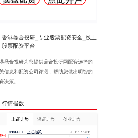
香港鼎合投研_专业股票配资安全_线上
股票配资平台
港鼎合投研为您提供鼎合投研网配资选择的
关信息和配资公司评测，帮助您做出明智的
资决策。
行情指数
上证走势
深证走势
创业走势