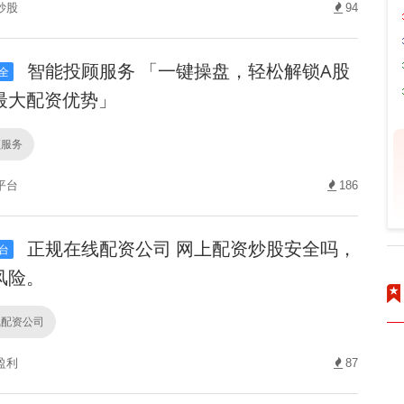
炒股
94
智能投顾服务 「一键操盘，轻松解锁A股
全
最大配资优势」
顾服务
平台
186
正规在线配资公司 网上配资炒股安全吗，
台
风险。
线配资公司
盈利
87