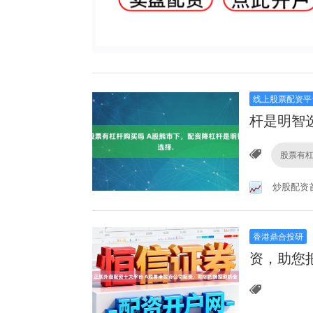
线上股票配资平
杆是明智选
股票有
炒股配资
香港鼎合投研
资，助您