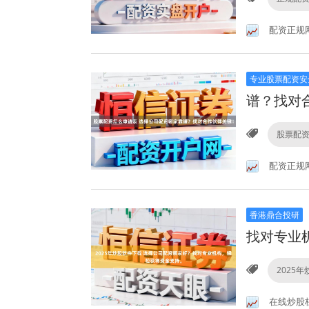
配资正规
专业股票配资安
谱？找对
股票配
配资正规
香港鼎合投研
找对专业
2025
在线炒股