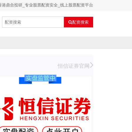
香港鼎合投研_专业股票配资安全_线上股票配资平台
配资搜索
恒信证券官网