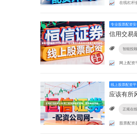
在线杠杆
专业股票配资安
信用交易
智能投
网上配资
线上股票配资平
应该有所
正规在
股票配资