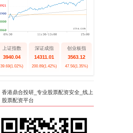
上证指数
深证成指
创业板指
3940.04
14311.01
3563.12
39.69
(1.02%)
200.89
(1.42%)
47.56
(1.35%)
香港鼎合投研_专业股票配资安全_线上
股票配资平台